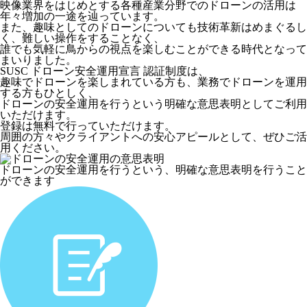
映像業界をはじめとする各種産業分野でのドローンの活用は
年々増加の一途を辿っています。
また、趣味としてのドローンについても技術革新はめまぐるし
く、難しい操作をすることなく、
誰でも気軽に鳥からの視点を楽しむことができる時代となって
まいりました。
SUSC ドローン安全運用宣言 認証制度
は、
趣味でドローンを楽しまれている方も、業務でドローンを運用
する方もひとしく、
ドローンの安全運用を行うという明確な意思表明としてご利用
いただけます。
登録は無料で行っていただけます。
周囲の方々やクライアントへの安心アピールとして、ぜひご活
用ください。
ドローンの安全運用を行うという、明確な意思表明を行うこと
ができます