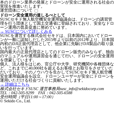
本のドローン業界の発展とドローンが安全に運用される社会の
実現を推進いたします。
運営団体について
ドローン安全運用の道しるべとして
SUSCセキド無人航空機安全運用協議会は、ドローンの講習管
理を行う団体として国土交通省に登録されており、安全なドロ
ーン運用の普及促進に努めています。
→ SUSCについて詳しくみる
SUSCを運営する株式会社セキドは、日本国内においてドロー
ンが一般に認知しだした2015年より以前の2012年より、日本国
内初のDJI正規代理店として、他企業に先駆けDJI製品の取り扱
いを行っています。
国内最大の正規代理店としてのドローン販売のみならず、独自
のマニュアルや運用講習会を通じて行い、ドローンの安全運用
を啓蒙しています。
個人、法人様をはじめ、官公庁や大学、研究機関や各種団体な
ど、これまでに40,000社を超えるお客様とお取引をさせていた
だいており、そのノウハウを生かしてSUSCセキド無人航空機
安全運用協議会を設立、ドローンユーザーが安全にドローンを
運用いただける社会づくりに貢献いたします。
→ 詳細はこちら
株式会社セキドSUSC 運営事務局
susc_info@sekidocorp.com
TEL：042-505-9299 FAX：042-505-6588
受付時間（平日11:00～17:00）
© Sekido Co., Ltd.