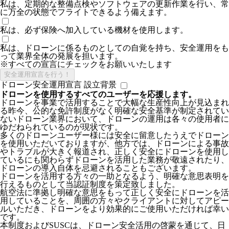
私は、定期的な整備点検やソフトウェアの更新作業を行い、常
に万全の状態でフライトできるよう備えます。
私は、必ず保険へ加入している機材を使用します。
私は、ドローンに係るものとしての自覚を持ち、安全運用をも
って業界全体の発展を担います。
※すべての宣言にチェックをお願いいたします
ドローン安全運用宣言 設立背景
ドローンを使用するすべてのユーザーを応援します。
ドローンを事業で活用することで大幅な生産性向上が見込まれ
る昨今、公的な免許制度がなく明確な安全基準が制定されてい
ないドローン業界において、ドローンの運用は各々の使用者に
ゆだねられているのが現状です。
多くのドローンユーザー様には安全に留意したうえでドローン
を使用いただいておりますが、他方では、ドローンによる事故
やトラブルが大きく報道され、正しく安全にドローンを使用し
ているにも関わらずドローンを活用した業務が敬遠されたり、
ドローンの導入自体を忌避されることもございます。
ドローンを活用する方々の一助となるよう、明確な意思表明を
行えるものとして当認証制度を策定致しました。
航空法に準拠し明確な意思をもって正しく安全にドローンを活
用していることを、周囲の方々やクライアントに対してアピー
ルいただき、ドローンをより効果的にご使用いただければ幸い
です。
本制度およびSUSCは、ドローン安全活用の啓蒙を通じて、日