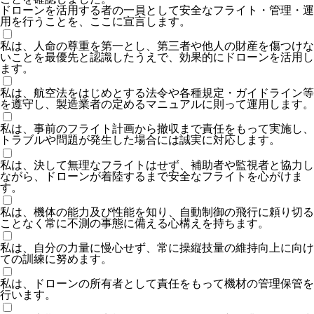
ドローンを活用する者の一員として安全なフライト・管理・運
用を行うことを、ここに宣言します。
私は、人命の尊重を第一とし、第三者や他人の財産を傷つけな
いことを最優先と認識したうえで、効果的にドローンを活用し
ます。
私は、航空法をはじめとする法令や各種規定・ガイドライン等
を遵守し、製造業者の定めるマニュアルに則って運用します。
私は、事前のフライト計画から撤収まで責任をもって実施し、
トラブルや問題が発生した場合には誠実に対応します。
私は、決して無理なフライトはせず、補助者や監視者と協力し
ながら、ドローンが着陸するまで安全なフライトを心がけま
す。
私は、機体の能力及び性能を知り、自動制御の飛行に頼り切る
ことなく常に不測の事態に備える心構えを持ちます。
私は、自分の力量に慢心せず、常に操縦技量の維持向上に向け
ての訓練に努めます。
私は、ドローンの所有者として責任をもって機材の管理保管を
行います。