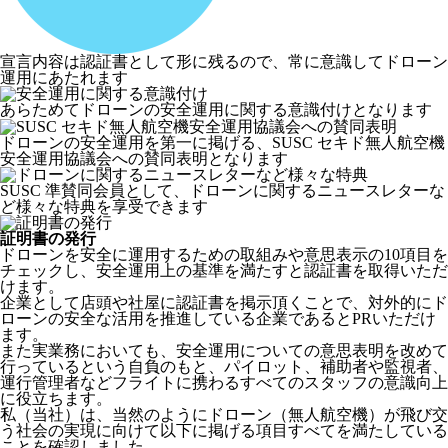
宣言内容は認証書として形に残るので、常に意識してドローン
運用にあたれます
あらためてドローンの安全運用に関する意識付けとなります
ドローンの安全運用を第一に掲げる、SUSC セキド無人航空機
安全運用協議会への賛同表明となります
SUSC 準賛同会員として、ドローンに関するニュースレターな
ど様々な特典を享受できます
証明書の発行
ドローンを安全に運用するための取組みや意思表示の10項目を
チェックし、安全運用上の基準を満たすと認証書を取得いただ
けます。
企業として店頭や社屋に認証書を掲示頂くことで、対外的にド
ローンの安全な活用を推進している企業であるとPRいただけ
ます。
また実業務においても、安全運用についての意思表明を改めて
行っているという自負のもと、パイロット、補助者や監視者、
運行管理者などフライトに携わるすべてのスタッフの意識向上
に役立ちます。
私（当社）は、当然のようにドローン（無人航空機）が飛び交
う社会の実現に向けて以下に掲げる項目すべてを満たしている
ことを確認しました。