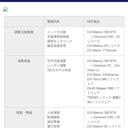
業務内容
対応製品
調査点検業務
インフラ点検
DJI Matrice 350 RTK
非破壊壁面検査
＋Zenmuse H30／20
環境モニタリング
シリーズ
建設現場管理
DJI Matrice 30シリーズ
DJI Mavic 3 Thermal
測量業務
空中写真測量
DJI Matrice 350 RTK
レーザー測量
＋Zenmuse P1、Zen
3次元モデル作成
muse L2
DJI Mavic 3 Enterprise
DJI Terra SfMソフトウ
ェア
Pix4D Mapper SfMソフ
トウェア
TREND シリーズ 測量C
ADソフトウェア
捜索・警備
人命捜索
DJI Matrice 300 RTK
獣害駆除
＋Zenmuse H30／20
保安警備
シリーズ
運行管理
DJI Matrice 30 シリーズ