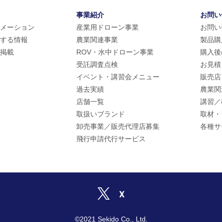
事業紹介
お問い
メーション
産業用ドローン事業
お問い
する情報
農業関連事業
製品購
掲載
ROV・水中ドローン事業
購入後
受託調査点検
お見積
イベント・講習会メニュー
販売店
過去実績
農業関
店舗一覧
講習／
取扱いブランド
取材・
卸売事業／販売代理店募集
各種サ
飛行申請代行サービス
©2021 Sekido Co., Ltd.