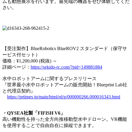
ムも動態展示を行います。最先端の機器をぜひ体験してくだ
さい。
【受注製作】BlueRobotics BlueROV2 スタンダード（保守サ
ービス付セット）
価格：¥1,200,000 (税抜) ～
詳細ページ：
https://sekido-rc.com/?pid=149881884
水中ロボットアームに関するプレスリリース
『世界最小水中ロボットアームの販売開始！Blueprint Lab社
と代理店契約』
https://prtimes.jp/main/html/rd/p/000000266.000016343.html
・QYSEA社製「FIFISH V6」
高い機動性を持った全方向推移動型水中ドローン。VR機能
を使用することで自由自在に操縦できます。