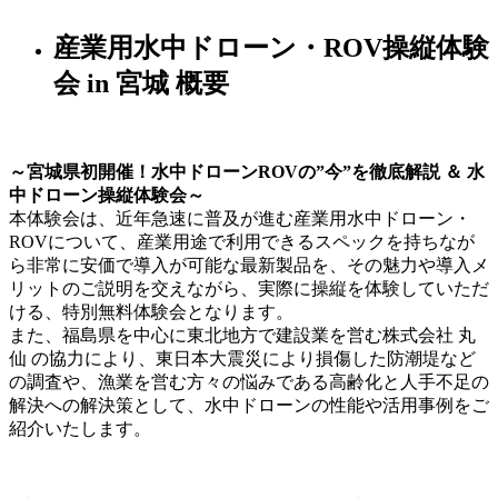
産業用水中ドローン・ROV操縦体験
会 in 宮城 概要
～宮城県初開催！水中ドローンROVの”今”を徹底解説 ＆ 水
中ドローン操縦体験会～
本体験会は、近年急速に普及が進む産業用水中ドローン・
ROVについて、産業用途で利用できるスペックを持ちなが
ら非常に安価で導入が可能な最新製品を、その魅力や導入メ
リットのご説明を交えながら、実際に操縦を体験していただ
ける、特別無料体験会となります。
また、福島県を中心に東北地方で建設業を営む株式会社 丸
仙 の協力により、東日本大震災により損傷した防潮堤など
の調査や、漁業を営む方々の悩みである高齢化と人手不足の
解決への解決策として、水中ドローンの性能や活用事例をご
紹介いたします。