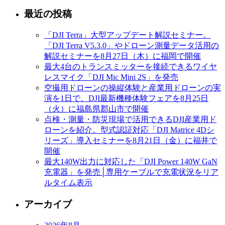
最近の投稿
「DJI Terra」大型アップデート解説セミナー。
「DJI Terra V5.3.0」やドローン測量データ活用の
解説セミナーを8月27日（木）に福岡で開催
最大4台のトランスミッターを接続できるワイヤ
レスマイク「DJI Mic Mini 2S」を発売
空撮用ドローンの操縦体験と産業用ドローンの実
演を1日で。DJI最新機種体験フェアを8月25日
（火）に福島県郡山市で開催
点検・測量・防災現場で活用できるDJI産業用ド
ローンを紹介。型式認証対応「DJI Matrice 4Dシ
リーズ」導入セミナーを8月21日（金）に福井で
開催
最大140W出力に対応した「DJI Power 140W GaN
充電器」を発売│専用ケーブルで充電状況をリア
ルタイム表示
アーカイブ