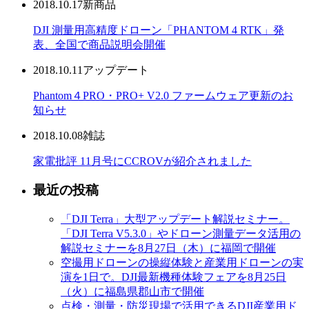
2018.10.17
新商品
DJI 測量用高精度ドローン「PHANTOM 4 RTK」発
表、全国で商品説明会開催
2018.10.11
アップデート
Phantom４PRO・PRO+ V2.0 ファームウェア更新のお
知らせ
2018.10.08
雑誌
家電批評 11月号にCCROVが紹介されました
最近の投稿
「DJI Terra」大型アップデート解説セミナー。
「DJI Terra V5.3.0」やドローン測量データ活用の
解説セミナーを8月27日（木）に福岡で開催
空撮用ドローンの操縦体験と産業用ドローンの実
演を1日で。DJI最新機種体験フェアを8月25日
（火）に福島県郡山市で開催
点検・測量・防災現場で活用できるDJI産業用ド