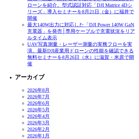
ローンを紹介。型式認証対応「DJI Matrice 4Dシ
リーズ」導入セミナーを8月21日（金）に福井で
開催
最大140W出力に対応した「DJI Power 140W GaN
充電器」を発売│専用ケーブルで充電状況をリア
ルタイム表示
UAV写真測量・レーザー測量の実務フローを実
演。最新DJI産業用ドローンの性能を確認できる
無料セミナーを8月26日（水）に滋賀・米原で開
催
アーカイブ
2026年8月
2026年7月
2026年6月
2026年5月
2026年4月
2026年3月
2026年2月
2026年1月