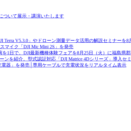
ーンについて展示・講演いたします
JI Terra V5.3.0」やドローン測量データ活用の解説セミナー
「DJI Mic Mini 2S」を発売
を1日で。DJI最新機種体験フェアを8月25日（火）に福島県
を紹介。型式認証対応「DJI Matrice 4Dシリーズ」導入
W GaN 充電器」を発売│専用ケーブルで充電状況をリアルタイム表示