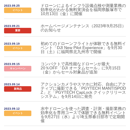
ドローンによるインフラ設備点検や測量業務の
2023.09.25
効率化がわかる無料実演会を福岡県飯塚市で
イベント
10月13日（金）に開催
ホームページメンテナンス（2023年9月25日）
2023.09.21
のお知らせ
重要
初めてのドローンフライトが体験できる無料イ
2023.09.19
ベント「DJI New Pilot Experience」を9月30
イベント
日（土）に福岡県北九州市で開催
コンパクトで高性能なドローンが最大
2023.09.15
20％OFF「DJI オータムセール」に9月15日
キャンペーン
（金）からセール対象品が追加
アクションカメラやスマホに対応、自由にアク
2023.09.14
ティブに撮影できる「PGYTECH MANTISPOD
新商品
Z」と「PGYTECH CapLock クイックリリース
システム」を9月14日に発売
水中ドローンを使った調査・計測・撮影業務の
2023.09.12
効率化を専用コースで体験できる無料イベント
イベント
を9月27日（水）より埼玉県春日部市で定期開
催