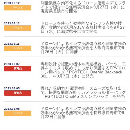
測量業務を効率化するドローン活用をデモフラ
2023.09.12
イトで紹介する無料実演会を9月27日（水）に
イベント
滋賀県長浜市で開催
ドローンを使った効率的なインフラ点検や捜
2023.09.12
索、救助での活用がわかる無料実演会を9月27
イベント
日（水）に滋賀県長浜市で開催
ドローンによるインフラ設備点検や測量業務の
2023.09.11
効率化がわかる無料実演会を大阪府高槻市で9
イベント
月26日（火）に開催
専用設計で複数の機体や周辺機器、パーツ、工
2023.09.07
具をすっきり収めてしっかり保護するFPVドロ
新商品
ーン用バッグ「PGYTECH OneMo Backpack
30L 」を9月7日（木）に発売
優れた収納力と保護性能、スムーズな取り出し
2023.09.05
で、快適な撮影が叶うカメラショルダーバッグ
新商品
「PGYTECH OneMo スリングバッグ」を発売
ドローンによるインフラ設備点検や測量業務の
2023.09.05
効率化がわかる無料実演会を長野県長野市で9
イベント
月22日に開催
次ページへ »