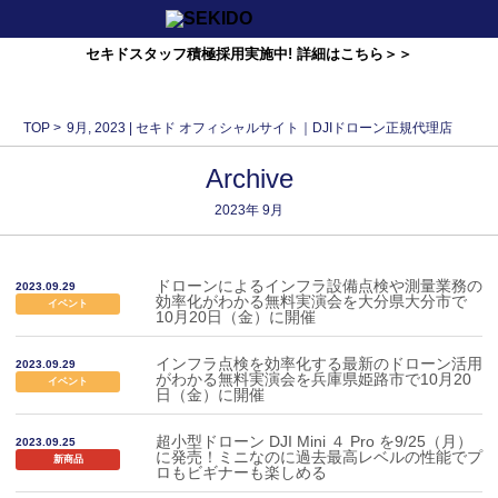
セキドスタッフ積極採用実施中! 詳細はこちら＞＞
TOP
>
9月, 2023 | セキド オフィシャルサイト｜DJIドローン正規代理店
Archive
2023年
9月
ドローンによるインフラ設備点検や測量業務の
2023.09.29
効率化がわかる無料実演会を大分県大分市で
イベント
10月20日（金）に開催
インフラ点検を効率化する最新のドローン活用
2023.09.29
がわかる無料実演会を兵庫県姫路市で10月20
イベント
日（金）に開催
超小型ドローン DJI Mini ４ Pro を9/25（月）
2023.09.25
に発売！ミニなのに過去最高レベルの性能でプ
新商品
ロもビギナーも楽しめる