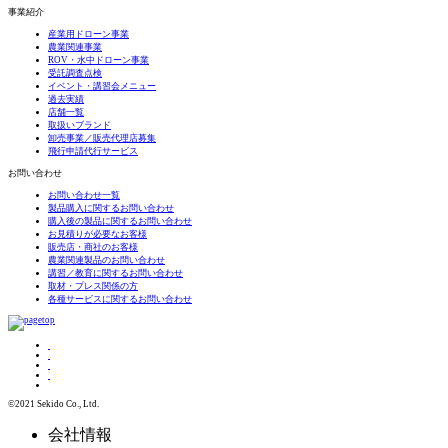
事業紹介
産業用ドローン事業
農業関連事業
ROV・水中ドローン事業
受託調査点検
イベント・講習会メニュー
過去実績
店舗一覧
取扱いブランド
卸売事業／販売代理店募集
飛行申請代行サービス
お問い合わせ
お問い合わせ一覧
製品購入に関するお問い合わせ
購入後の製品に関するお問い合わせ
お見積りが必要なお客様
販売店・商社のお客様
農業関連製品のお問い合わせ
講習／教育に関するお問い合わせ
取材・プレス関係の方
各種サービスに関するお問い合わせ
©2021 Sekido Co., Ltd.
会社情報