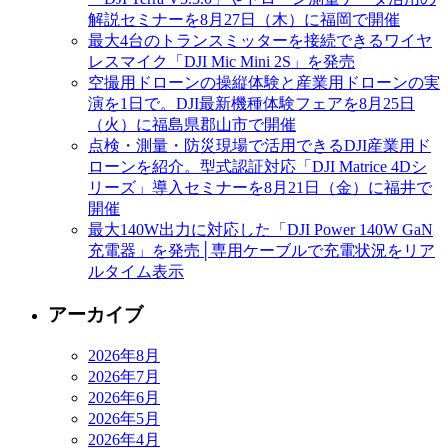
解説セミナーを8月27日（木）に福岡で開催
最大4台のトランスミッターを接続できるワイヤ
レスマイク「DJI Mic Mini 2S」を発売
空撮用ドローンの操縦体験と産業用ドローンの実
演を1日で。DJI最新機種体験フェアを8月25日
（火）に福島県郡山市で開催
点検・測量・防災現場で活用できるDJI産業用ド
ローンを紹介。型式認証対応「DJI Matrice 4Dシ
リーズ」導入セミナーを8月21日（金）に福井で
開催
最大140W出力に対応した「DJI Power 140W GaN
充電器」を発売│専用ケーブルで充電状況をリア
ルタイム表示
アーカイブ
2026年8月
2026年7月
2026年6月
2026年5月
2026年4月