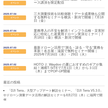
ース講演を限定配信
イベント
三大測量技術を比較体験！データ成果物も公開
2025.07.04
する無料セミナーを横浜・新潟で開催｜7月18
イベント
日（金）
業務導入の不安を解消！インフラ点検・災害対
2025.07.04
応に特化した産業用ドローン実演セミナー｜7
イベント
月18日（金）横浜・新潟で開催
最新ドローン活用で“測る・診る・守る”業務を
2025.07.03
革新！名古屋・滋賀で無料セミナー開催｜
イベント
2025年7月16日（水）・29日（火）
HOTO と Waydoo の夏におすすめのギアが集
2025.07.02
結！湘南T-SITEで7月1日（火）から３1日
イベント
（木）までPOP-UP開催
最近の投稿
「DJI Terra」大型アップデート解説セミナー。「DJI Terra V5.3.0」
やドローン測量データ活用の解説セミナーを8月27日（木）に福岡で開
催
最大4台のトランスミッターを接続できるワイヤレスマイク「DJI