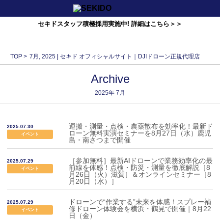
セキドスタッフ積極採用実施中! 詳細はこちら＞＞
TOP
>
7月, 2025 | セキド オフィシャルサイト｜DJIドローン正規代理店
Archive
2025年
7月
運搬・測量・点検・農薬散布を効率化！最新ド
2025.07.30
ローン無料実演セミナーを8月27日（水）鹿児
イベント
島・南さつまで開催
［参加無料］最新AIドローンで業務効率化の最
2025.07.29
前線を体感！点検・防災・測量を徹底解説［8
イベント
月26日（火）滋賀］＆オンラインセミナー［8
月20日（水）］
ドローンで“作業する”未来を体感！スプレー補
2025.07.29
修ドローン体験会を横浜・鶴見で開催｜8月22
イベント
日（金）