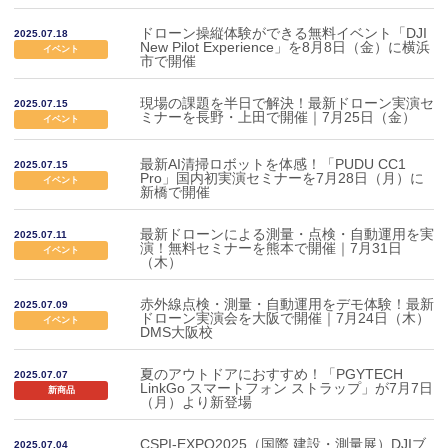
ドローン操縦体験ができる無料イベント「DJI
2025.07.18
New Pilot Experience」を8月8日（金）に横浜
イベント
市で開催
現場の課題を半日で解決！最新ドローン実演セ
2025.07.15
ミナーを長野・上田で開催｜7月25日（金）
イベント
最新AI清掃ロボットを体感！「PUDU CC1
2025.07.15
Pro」国内初実演セミナーを7月28日（月）に
イベント
新橋で開催
最新ドローンによる測量・点検・自動運用を実
2025.07.11
演！無料セミナーを熊本で開催｜7月31日
イベント
（木）
赤外線点検・測量・自動運用をデモ体験！最新
2025.07.09
ドローン実演会を大阪で開催｜7月24日（木）
イベント
DMS大阪校
夏のアウトドアにおすすめ！「PGYTECH
2025.07.07
LinkGo スマートフォン ストラップ」が7月7日
新商品
（月）より新登場
CSPI-EXPO2025（国際 建設・測量展）DJIブ
2025.07.04