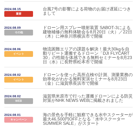
台風7号の影響による荷物のお届け遅延につき
2024.08.15
まして
重要
ドローン用スプレー噴射装置 SABOT-3による
2024.08.09
建物補修の無料体験会を8月20日（火）／22日
その他
（木）に神奈川県横浜市で開催
物流困難エリアの課題を解決！最大30kgを自
2024.08.06
動リピート運搬するドローン「DJI FLYCART
イベント
30」の性能を体感できる無料セミナーを8月23
日（水）に長野県松本市で開催
ドローンを使った高所点検や計測、測量業務の
2024.08.02
効率化がわかる無料実演セミナーを8月23日
イベント
（金）に滋賀県長浜市で開催
滋賀県米原市で行った運搬ドローンによる防災
2024.08.02
対策がNHK NEWS WEBに掲載されました
WEB
海の景色を手軽に観察できる水中スクーターが
2024.08.01
最大46,500円OFFとなる「水中スクーター
キャンペーン
SUMMER SALE」がスタート