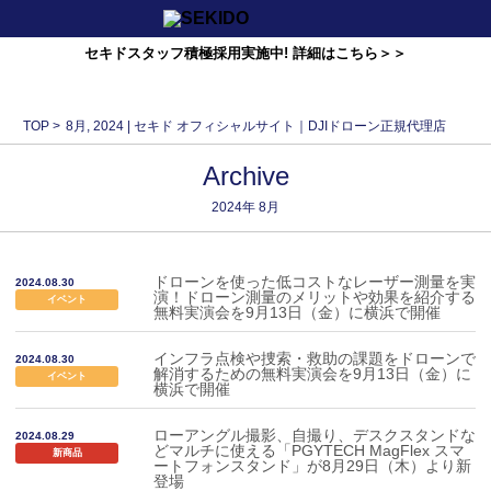
セキドスタッフ積極採用実施中! 詳細はこちら＞＞
TOP
>
8月, 2024 | セキド オフィシャルサイト｜DJIドローン正規代理店
Archive
2024年
8月
ドローンを使った低コストなレーザー測量を実
2024.08.30
演！ドローン測量のメリットや効果を紹介する
イベント
無料実演会を9月13日（金）に横浜で開催
インフラ点検や捜索・救助の課題をドローンで
2024.08.30
解消するための無料実演会を9月13日（金）に
イベント
横浜で開催
ローアングル撮影、自撮り、デスクスタンドな
2024.08.29
どマルチに使える「PGYTECH MagFlex スマ
新商品
ートフォンスタンド」が8月29日（木）より新
登場