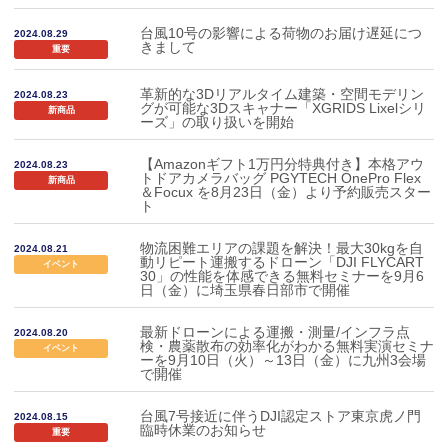
台風10号の影響による荷物のお届け遅延につ
2024.08.29
きまして
重要
革新的な3Dリアルタイム建築・空間モデリン
2024.08.23
グが可能な3Dスキャナー「XGRIDS Lixelシリ
新商品
ーズ」の取り扱いを開始
【Amazonギフト1万円分特典付き】本格アウ
2024.08.23
トドアカメラバッグ PGYTECH OnePro Flex
新商品
＆Focux を8月23日（金）より予約販売スター
ト
物流困難エリアの課題を解決！最大30kgを自
2024.08.21
動リピート運搬するドローン「DJI FLYCART
イベント
30」の性能を体感できる無料セミナーを9月6
日（金）に埼玉県春日部市で開催
最新ドローンによる運搬・測量/インフラ点
2024.08.20
検・農薬散布の効率化がわかる無料実演セミナ
イベント
ーを9月10日（火）～13日（金）に九州3会場
で開催
台風7号接近に伴うDJI認定ストア東京虎ノ門
2024.08.15
臨時休業のお知らせ
重要