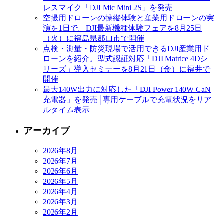
レスマイク「DJI Mic Mini 2S」を発売
空撮用ドローンの操縦体験と産業用ドローンの実
演を1日で。DJI最新機種体験フェアを8月25日
（火）に福島県郡山市で開催
点検・測量・防災現場で活用できるDJI産業用ド
ローンを紹介。型式認証対応「DJI Matrice 4Dシ
リーズ」導入セミナーを8月21日（金）に福井で
開催
最大140W出力に対応した「DJI Power 140W GaN
充電器」を発売│専用ケーブルで充電状況をリア
ルタイム表示
アーカイブ
2026年8月
2026年7月
2026年6月
2026年5月
2026年4月
2026年3月
2026年2月