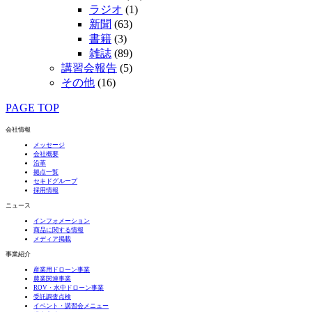
ラジオ
(1)
新聞
(63)
書籍
(3)
雑誌
(89)
講習会報告
(5)
その他
(16)
PAGE TOP
会社情報
メッセージ
会社概要
沿革
拠点一覧
セキドグループ
採用情報
ニュース
インフォメーション
商品に関する情報
メディア掲載
事業紹介
産業用ドローン事業
農業関連事業
ROV・水中ドローン事業
受託調査点検
イベント・講習会メニュー