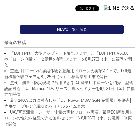
NEWS一覧へ戻る
最近の投稿
「DJI Terra」大型アップデート解説セミナー。「DJI Terra V5.3.0」
やドローン測量データ活用の解説セミナーを8月27日（木）に福岡で開
催
空撮用ドローンの操縦体験と産業用ドローンの実演を1日で。DJI最
新機種体験フェアを8月25日（火）に福島県郡山市で開催
点検・測量・防災現場で活用できるDJI産業用ドローンを紹介。型式
認証対応「DJI Matrice 4Dシリーズ」導入セミナーを8月21日（金）に福
井で開催
最大140W出力に対応した「DJI Power 140W GaN 充電器」を発売│
専用ケーブルで充電状況をリアルタイム表示
UAV写真測量・レーザー測量の実務フローを実演。最新DJI産業用ド
ローンの性能を確認できる無料セミナーを8月26日（水）に滋賀・米原
で開催
アーカイブ