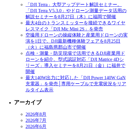
「DJI Terra」大型アップデート解説セミナー。
「DJI Terra V5.3.0」やドローン測量データ活用の
解説セミナーを8月27日（木）に福岡で開催
最大4台のトランスミッターを接続できるワイヤ
レスマイク「DJI Mic Mini 2S」を発売
空撮用ドローンの操縦体験と産業用ドローンの実
演を1日で。DJI最新機種体験フェアを8月25日
（火）に福島県郡山市で開催
点検・測量・防災現場で活用できるDJI産業用ド
ローンを紹介。型式認証対応「DJI Matrice 4Dシ
リーズ」導入セミナーを8月21日（金）に福井で
開催
最大140W出力に対応した「DJI Power 140W GaN
充電器」を発売│専用ケーブルで充電状況をリア
ルタイム表示
アーカイブ
2026年8月
2026年7月
2026年6月