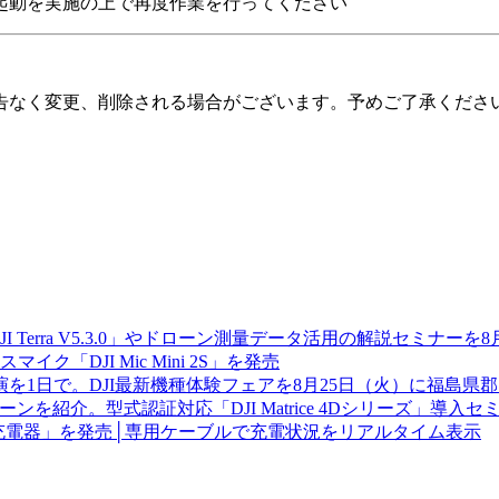
起動を実施の上で再度作業を行ってください
告なく変更、削除される場合がございます。予めご了承くださ
JI Terra V5.3.0」やドローン測量データ活用の解説セミナー
「DJI Mic Mini 2S」を発売
を1日で。DJI最新機種体験フェアを8月25日（火）に福島県
を紹介。型式認証対応「DJI Matrice 4Dシリーズ」導入
W GaN 充電器」を発売│専用ケーブルで充電状況をリアルタイム表示