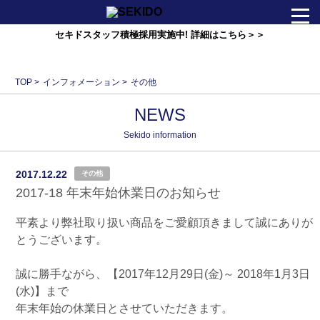
セキドスタッフ積極採用実施中! 詳細はこちら＞＞
会社情報
TOP
>
インフォメーション
>
その他
ニュース
NEWS
事業紹介
Sekido information
2017.12.22
その他
お問い合わせ
2017-18 年末年始休業日のお知らせ
平素より弊社取り扱い商品をご愛顧頂きまして誠にありが
セキドオンラインストア
とうございます。
Foreign･TAXFREE
誠に勝手ながら、【2017年12月29日(金)～ 2018年1月3日
(水)】まで
年末年始の休業日とさせていただきます。