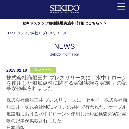
会社情報
セキドスタッフ積極採用実施中! 詳細はこちら＞＞
TOP
>
メディア掲載
>
プレスリリース
ニュース
NEWS
事業紹介
Sekido information
2019.02.19
プレスリリース
お問い合わせ
株式会社商船三井 プレスリリースに「水中ドローン
を使用した船底点検に関する実証実験を実施 」の記
事が掲載されました
セキドオンラインストア
株式会社商船三井 プレスリリースに、セキド・株式会社商
船三井・株式会社MOLマリンの共同で行われた、ケーブル
Foreign･TAXFREE
敷設船における水中ドローンを使用した船底検査の実証実
験の記事が掲載されました。
日本語版