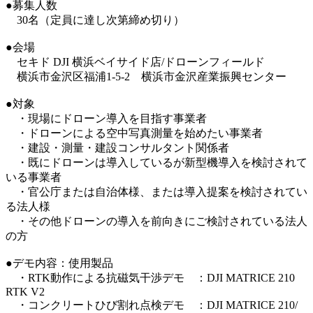
●募集人数
30名（定員に達し次第締め切り）
●会場
セキド DJI 横浜ベイサイド店/ドローンフィールド
横浜市金沢区福浦1-5-2 横浜市金沢産業振興センター
●対象
・現場にドローン導入を目指す事業者
・ドローンによる空中写真測量を始めたい事業者
・建設・測量・建設コンサルタント関係者
・既にドローンは導入しているが新型機導入を検討されて
いる事業者
・官公庁または自治体様、または導入提案を検討されてい
る法人様
・その他ドローンの導入を前向きにご検討されている法人
の方
●デモ内容：使用製品
・RTK動作による抗磁気干渉デモ ：DJI MATRICE 210
RTK V2
・コンクリートひび割れ点検デモ ：DJI MATRICE 210/