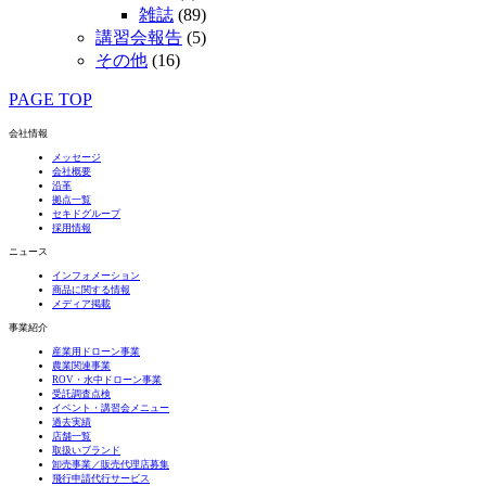
雑誌
(89)
講習会報告
(5)
その他
(16)
PAGE TOP
会社情報
メッセージ
会社概要
沿革
拠点一覧
セキドグループ
採用情報
ニュース
インフォメーション
商品に関する情報
メディア掲載
事業紹介
産業用ドローン事業
農業関連事業
ROV・水中ドローン事業
受託調査点検
イベント・講習会メニュー
過去実績
店舗一覧
取扱いブランド
卸売事業／販売代理店募集
飛行申請代行サービス