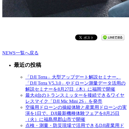
NEWS一覧へ戻る
最近の投稿
「DJI Terra」大型アップデート解説セミナー。
「DJI Terra V5.3.0」やドローン測量データ活用の
解説セミナーを8月27日（木）に福岡で開催
最大4台のトランスミッターを接続できるワイヤ
レスマイク「DJI Mic Mini 2S」を発売
空撮用ドローンの操縦体験と産業用ドローンの実
演を1日で。DJI最新機種体験フェアを8月25日
（火）に福島県郡山市で開催
点検・測量・防災現場で活用できるDJI産業用ド