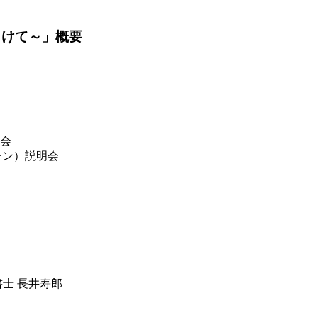
向けて～」概要
会
ーン）説明会
士 長井寿郎