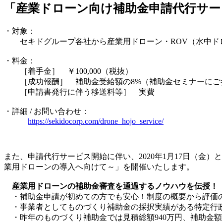
「産業ドローン向け補助金申請代行サー
・対象：
セキドグループ各社から産業用ドローン・ROV（水中ド
・料金：
［着手金］ ￥100,000（税抜）
［成功報酬］ 補助金受給額の8%（補助金セミナーにご参
［申請書発行に伴う移送料等］ 実費
・詳細 / お問い合わせ：
https://sekidocorp.com/drone_hojo_service/
また、申請代行サービス開始に伴い、2020年1月17日（金
業用ドローンの導入へ向けて～」を開催いたします。
産業用ドローンの補助金審査を通過するノウハウを伝授！
・補助金申請が初めての方でも安心！制度の概要から評価
・事業者としてものづくり補助金の採択実績がある特定行政
・昨年のものづくり補助金では見積総額940万円、補助金額