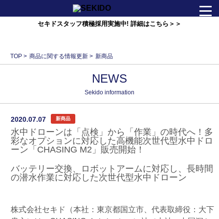
セキドスタッフ積極採用実施中! 詳細はこちら＞＞
会社情報
TOP
>
商品に関する情報更新
>
新商品
ニュース
NEWS
事業紹介
Sekido information
2020.07.07
新商品
お問い合わせ
水中ドローンは「点検」から「作業」の時代へ！多
彩なオプションに対応した高機能次世代型水中ドロ
ーン「CHASING M2」販売開始！
セキドオンラインストア
バッテリー交換、ロボットアームに対応し、長時間
の潜水作業に対応した次世代型水中ドローン
Foreign･TAXFREE
株式会社セキド（本社：東京都国立市、代表取締役：大下