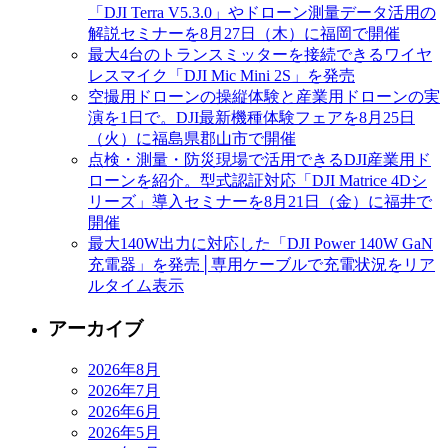
「DJI Terra V5.3.0」やドローン測量データ活用の
解説セミナーを8月27日（木）に福岡で開催
最大4台のトランスミッターを接続できるワイヤ
レスマイク「DJI Mic Mini 2S」を発売
空撮用ドローンの操縦体験と産業用ドローンの実
演を1日で。DJI最新機種体験フェアを8月25日
（火）に福島県郡山市で開催
点検・測量・防災現場で活用できるDJI産業用ド
ローンを紹介。型式認証対応「DJI Matrice 4Dシ
リーズ」導入セミナーを8月21日（金）に福井で
開催
最大140W出力に対応した「DJI Power 140W GaN
充電器」を発売│専用ケーブルで充電状況をリア
ルタイム表示
アーカイブ
2026年8月
2026年7月
2026年6月
2026年5月