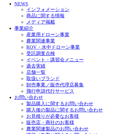
NEWS
事業
インフォメーション
農業関連事業
商品に関する情報
ROV・水中ドロ
メディア掲載
ーン事業
事業紹介
受託調査点検
産業用ドローン事業
ドローン農薬散
農業関連事業
布代行サービス
ROV・水中ドローン事業
イベント・講習
受託調査点検
会メニュー
イベント・講習会メニュー
過去実績
過去実績
店舗一覧
店舗一覧
卸売事業／販売
取扱いブランド
代理店募集
卸売事業／販売代理店募集
フライト申請代
飛行申請代行サービス
行サービス
お問い合わせ
お問い合わせ
製品購入に関するお問い合わせ
購入後の製品に関するお問い合わせ
・ お問い合わせ
お見積りが必要なお客様
一覧
販売店・商社のお客様
・ 製品購入に関
農業関連製品のお問い合わせ
するお問い合わ