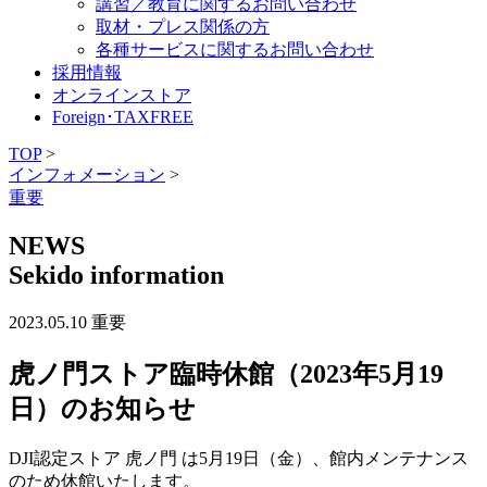
講習／教育に関するお問い合わせ
せ
取材・プレス関係の方
・ 購入後に関す
各種サービスに関するお問い合わせ
るお問い合わせ
採用情報
・ お見積りが必
オンラインストア
要なお客様
Foreign･TAXFREE
・ 販売店・商社
TOP
>
のお客様
インフォメーション
>
・ 農業関連製品
重要
のお問い合わせ
・ 講習／教育の
NEWS
お問い合わせ
Sekido information
・ 取材・プレス
関係の方
・ 各種サービス
2023.05.10
重要
お問い合わせ
セキドオンラインストア
虎ノ門ストア臨時休館（2023年5⽉19
⽇）のお知らせ
Foreign･TAXFREE
DJI認定ストア ⻁ノ門 は5⽉19⽇（⾦）、館内メンテナンス
のため休館いたします。