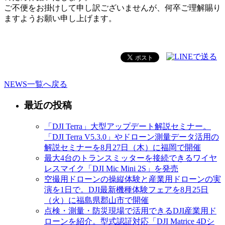
ご不便をお掛けして申し訳ございませんが、何卒ご理解賜り
ますようお願い申し上げます。
NEWS一覧へ戻る
最近の投稿
「DJI Terra」大型アップデート解説セミナー。
「DJI Terra V5.3.0」やドローン測量データ活用の
解説セミナーを8月27日（木）に福岡で開催
最大4台のトランスミッターを接続できるワイヤ
レスマイク「DJI Mic Mini 2S」を発売
空撮用ドローンの操縦体験と産業用ドローンの実
演を1日で。DJI最新機種体験フェアを8月25日
（火）に福島県郡山市で開催
点検・測量・防災現場で活用できるDJI産業用ド
ローンを紹介。型式認証対応「DJI Matrice 4Dシ