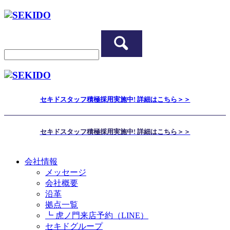
会社情報
・ メッセージ
・ 会社概要
・ 沿革
・ 店舗一覧
・ セキドグルー
プ
セキドスタッフ積極採用実施中! 詳細はこちら＞＞
・ 採用情報
ニュース
セキドスタッフ積極採用実施中! 詳細はこちら＞＞
・ インフォメー
ション
会社情報
・ 商品に関する
メッセージ
情報
会社概要
・ メディア掲載
沿革
拠点一覧
事業紹介
┗ 虎ノ門来店予約（LINE）
セキドグループ
産業用ドローン