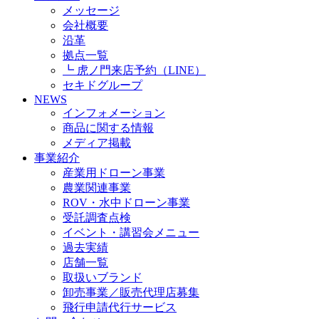
メッセージ
会社概要
沿革
拠点一覧
┗ 虎ノ門来店予約（LINE）
セキドグループ
NEWS
インフォメーション
商品に関する情報
メディア掲載
事業紹介
産業用ドローン事業
農業関連事業
ROV・水中ドローン事業
受託調査点検
イベント・講習会メニュー
過去実績
店舗一覧
取扱いブランド
卸売事業／販売代理店募集
飛行申請代行サービス