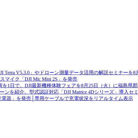
JI Terra V5.3.0」やドローン測量データ活用の解説セミナー
「DJI Mic Mini 2S」を発売
を1日で。DJI最新機種体験フェアを8月25日（火）に福島県
を紹介。型式認証対応「DJI Matrice 4Dシリーズ」導入
W GaN 充電器」を発売│専用ケーブルで充電状況をリアルタイム表示