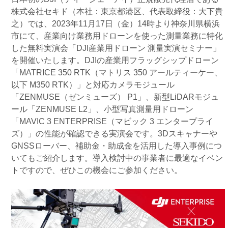
株式会社セキド（本社：東京都港区、代表取締役：⼤下貴
之）では、2023年11月17日（金）14時より神奈川県横浜
市にて、産業向け業務用ドローンを使った測量業務に特化
した無料実演会「DJI産業用ドローン 測量実演セミナー」
を開催いたします。DJIの産業用フラッグシップドローン
「MATRICE 350 RTK（マトリス 350 アールティーケー、
以下 M350 RTK）」と対応カメラモジュール
「ZENMUSE（ゼンミューズ） P1」、新型LiDARモジュ
ール「ZENMUSE L2」、小型写真測量用ドローン
「MAVIC 3 ENTERPRISE（マビック 3 エンタープライ
ズ）」の性能が確認できる実演会です。3Dスキャナーや
GNSSローバー、補助金・助成金を活用した導入事例につ
いてもご紹介します。導入検討中の事業者に最適なイベン
トですので、ぜひこの機会にご参加ください。