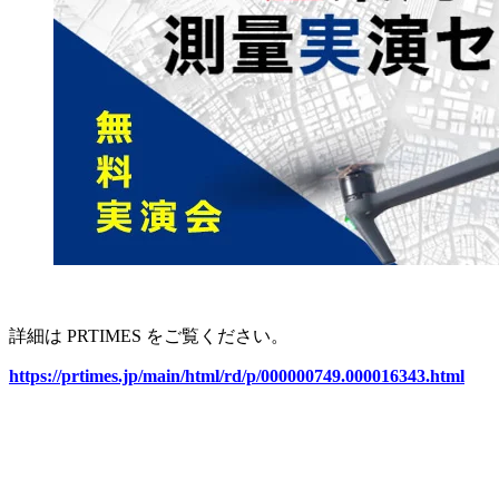
詳細は PRTIMES をご覧ください。
https://prtimes.jp/main/html/rd/p/000000749.000016343.html