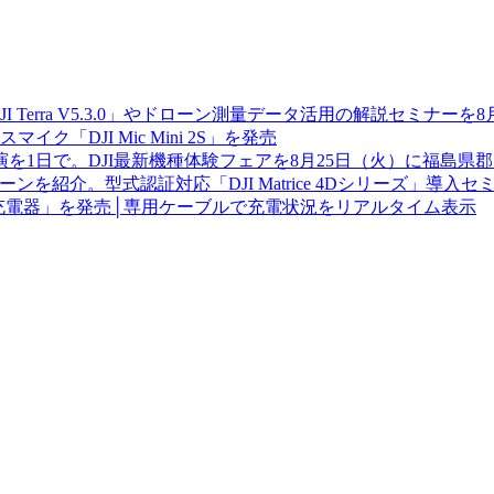
JI Terra V5.3.0」やドローン測量データ活用の解説セミナー
「DJI Mic Mini 2S」を発売
を1日で。DJI最新機種体験フェアを8月25日（火）に福島県
を紹介。型式認証対応「DJI Matrice 4Dシリーズ」導入
W GaN 充電器」を発売│専用ケーブルで充電状況をリアルタイム表示