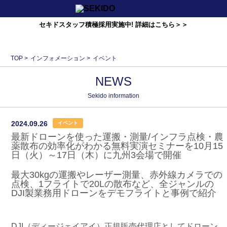
セキドスタッフ積極採用実施中! 詳細はこちら＞＞
TOP
>
インフォメーション
>
イベント
NEWS
Sekido information
2024.09.26
イベント
最新ドローンを使った運搬・測量/インフラ点検・農
薬散布の効率化がわかる無料実演セミナーを10月15
日（火）～17日（木）に九州3会場で開催
最大30kgの運搬やレーザー測量、赤外線カメラでの
点検、1フライトで20Lの散布など、全ジャンルの
DJI製業務用ドローンをデモフライトと事例で紹介
DJI（ディージェイアイ）正規販売代理店としてドローン