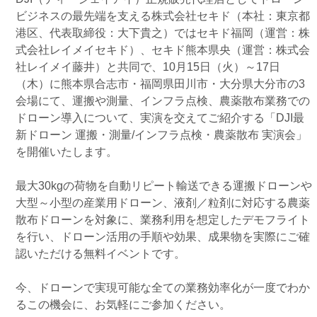
ビジネスの最先端を支える株式会社セキド（本社：東京都
港区、代表取締役：⼤下貴之）ではセキド福岡（運営：株
式会社レイメイセキド）、セキド熊本県央（運営：株式会
社レイメイ藤井）と共同で、10月15日（火）～17日
（木）に熊本県合志市・福岡県田川市・大分県大分市の3
会場にて、運搬や測量、インフラ点検、農薬散布業務での
ドローン導入について、実演を交えてご紹介する「DJI最
新ドローン 運搬・測量/インフラ点検・農薬散布 実演会」
を開催いたします。
最大30kgの荷物を自動リピート輸送できる運搬ドローンや
大型～小型の産業用ドローン、液剤／粒剤に対応する農薬
散布ドローンを対象に、業務利用を想定したデモフライト
を行い、ドローン活用の手順や効果、成果物を実際にご確
認いただける無料イベントです。
今、ドローンで実現可能な全ての業務効率化が一度でわか
るこの機会に、お気軽にご参加ください。