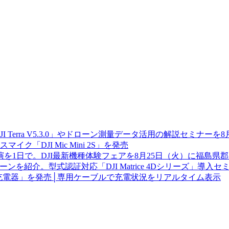
JI Terra V5.3.0」やドローン測量データ活用の解説セミナー
「DJI Mic Mini 2S」を発売
を1日で。DJI最新機種体験フェアを8月25日（火）に福島県
を紹介。型式認証対応「DJI Matrice 4Dシリーズ」導入
W GaN 充電器」を発売│専用ケーブルで充電状況をリアルタイム表示