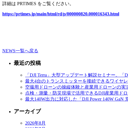
詳細は PRTIMES をご覧ください。
https://prtimes.jp/main/html/rd/p/000000820.000016343.html
NEWS一覧へ戻る
最近の投稿
「DJI Terra」大型アップデート解説セミナー。「D
最大4台のトランスミッターを接続できるワイヤレスマイク
空撮用ドローンの操縦体験と産業用ドローンの実演
点検・測量・防災現場で活用できるDJI産業用ドローン
最大140W出力に対応した「DJI Power 140
アーカイブ
2026年8月