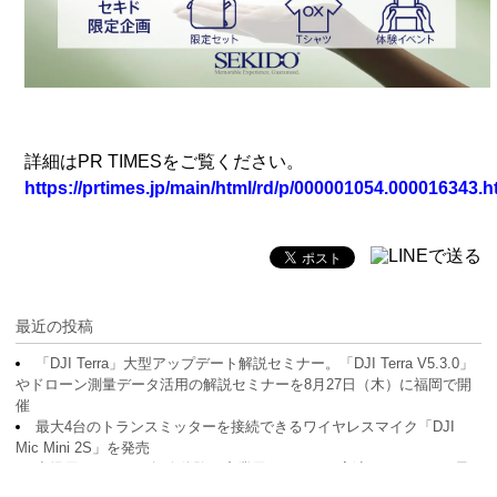
詳細はPR TIMESをご覧ください。
https://prtimes.jp/main/html/rd/p/000001054.000016343.h
最近の投稿
「DJI Terra」大型アップデート解説セミナー。「DJI Terra V5.3.0」
やドローン測量データ活用の解説セミナーを8月27日（木）に福岡で開
催
最大4台のトランスミッターを接続できるワイヤレスマイク「DJI
Mic Mini 2S」を発売
空撮用ドローンの操縦体験と産業用ドローンの実演を1日で。DJI最
新機種体験フェアを8月25日（火）に福島県郡山市で開催