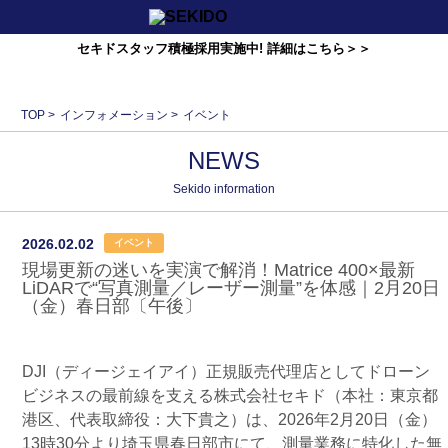
セキドスタッフ積極採用実施中! 詳細はこちら＞＞
TOP
>
インフォメーション
>
イベント
NEWS
Sekido information
2026.02.02
イベント
現場更新の迷いを実演で解消！Matrice 400×最新
LiDARで“写真測量／レーザー測量”を体感｜2月20日
（金）春日部〔午後〕
DJI（ディージェイアイ）正規販売代理店としてドローン
ビジネスの最前線を支える株式会社セキド（本社：東京都
港区、代表取締役：大下貴之）は、2026年2月20日（金）
13時30分より埼玉県春日部市にて、測量業務に特化した無