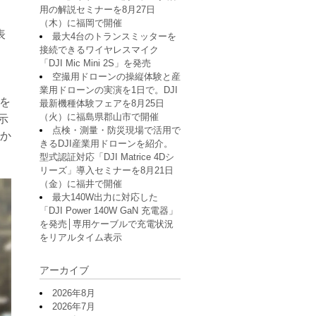
用の解説セミナーを8月27日
（木）に福岡で開催
表
最大4台のトランスミッターを
接続できるワイヤレスマイク
「DJI Mic Mini 2S」を発売
空撮用ドローンの操縦体験と産
業用ドローンの実演を1日で。DJI
ンを
最新機種体験フェアを8月25日
（火）に福島県郡山市で開催
展示
点検・測量・防災現場で活用で
か
きるDJI産業用ドローンを紹介。
型式認証対応「DJI Matrice 4Dシ
リーズ」導入セミナーを8月21日
（金）に福井で開催
最大140W出力に対応した
「DJI Power 140W GaN 充電器」
を発売│専用ケーブルで充電状況
をリアルタイム表示
アーカイブ
2026年8月
2026年7月