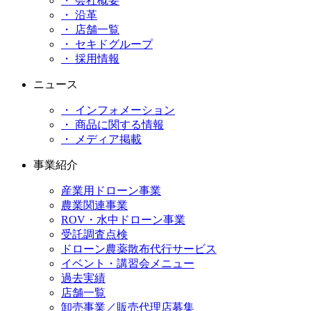
・ 会社概要
・ 沿革
・ 店舗一覧
・ セキドグループ
・ 採用情報
ニュース
・ インフォメーション
・ 商品に関する情報
・ メディア掲載
事業紹介
産業用ドローン事業
農業関連事業
ROV・水中ドローン事業
受託調査点検
ドローン農薬散布代行サービス
イベント・講習会メニュー
過去実績
店舗一覧
卸売事業／販売代理店募集