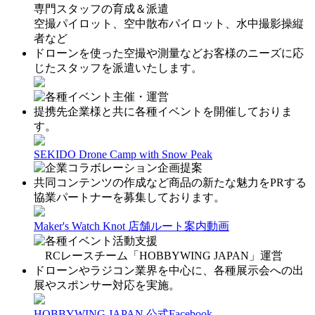
専門スタッフの育成＆派遣
空撮パイロット、空中散布パイロット、水中撮影操縦
者など
ドローンを使った空撮や測量などお客様のニーズに応
じたスタッフを派遣いたします。
各種イベント主催・運営
提携先企業様と共に各種イベントを開催しておりま
す。
SEKIDO Drone Camp with Snow Peak
企業コラボレーション企画提案
共同コンテンツの作成など商品の新たな魅力をPRする
協業パートナーを募集しております。
Maker's Watch Knot 店舗ルート案内動画
各種イベント活動支援
RCレースチーム「HOBBYWING JAPAN」運営
ドローンやラジコン業界を中心に、各種展示会への出
展やスポンサー対応を実施。
HOBBYWING JAPAN 公式Facebook