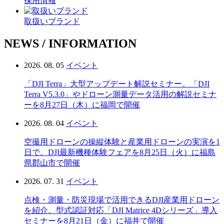
採用情報
取扱いブランド
NEWS / INFORMATION
2026. 08. 05
イベント
「DJI Terra」大型アップデート解説セミナー。「DJI
Terra V5.3.0」やドローン測量データ活用の解説セミナ
ーを8月27日（木）に福岡で開催
2026. 08. 04
イベント
空撮用ドローンの操縦体験と産業用ドローンの実演を1
日で。DJI最新機種体験フェアを8月25日（火）に福島
県郡山市で開催
2026. 07. 31
イベント
点検・測量・防災現場で活用できるDJI産業用ドローン
を紹介。型式認証対応「DJI Matrice 4Dシリーズ」導入
セミナーを8月21日（金）に福井で開催